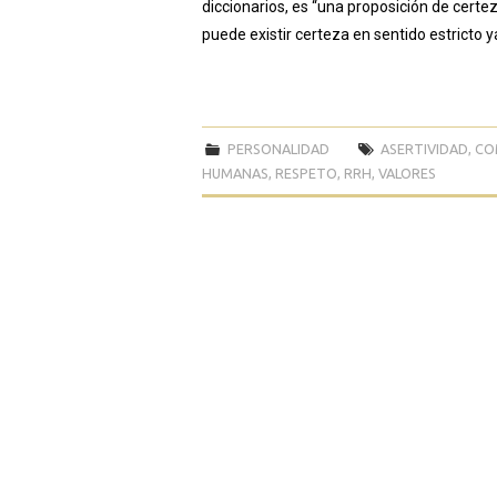
diccionarios, es “una proposición de certe
puede existir certeza en sentido estricto y
PERSONALIDAD
ASERTIVIDAD
,
CO
HUMANAS
,
RESPETO
,
RRH
,
VALORES