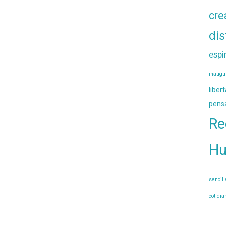
cre
dis
espi
inaugu
liber
pens
Re
H
sencil
cotidia