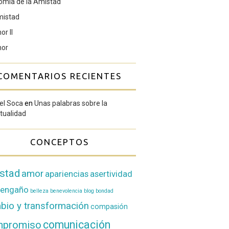
omía de la Amistad
mistad
or II
mor
COMENTARIOS RECIENTES
el Soca
en
Unas palabras sobre la
itualidad
CONCEPTOS
stad
amor
apariencias
asertividad
oengaño
belleza
benevolencia
blog
bondad
bio y transformación
compasión
comunicación
mpromiso