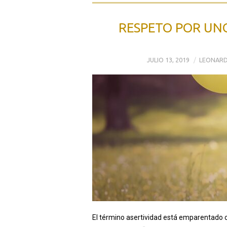
RESPETO POR UNO
JULIO 13, 2019
LEONARD
El término asertividad está emparentado co