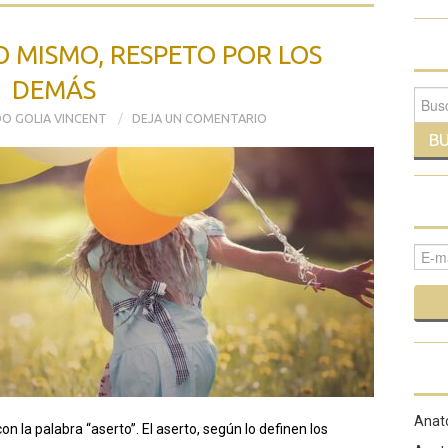
 MISMO, RESPETO POR LOS
DEMÁS
Busca
O GOLIA VINCENT
DEJA UN COMENTARIO
Anato
n la palabra “aserto”. El aserto, según lo definen los