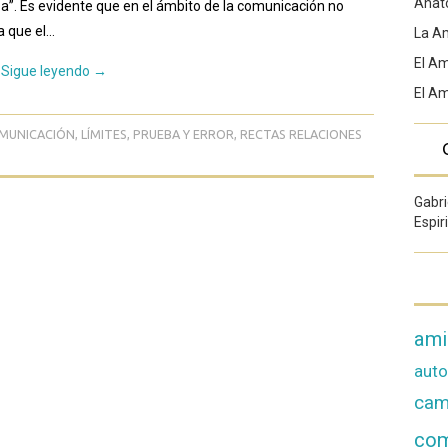
Anat
za”. Es evidente que en el ámbito de la comunicación no
a que el…
La A
El Am
Sigue leyendo
→
El A
MUNICACIÓN
,
LÍMITES
,
PRUEBA Y ERROR
,
RECTAS RELACIONES
Gabri
Espir
ami
aut
cam
co