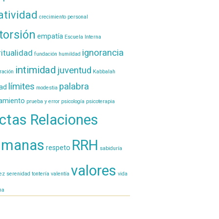
atividad
crecimiento personal
torsión
empatía
Escuela Interna
ignorancia
ritualidad
fundación
humildad
intimidad
juventud
ración
Kabbalah
límites
palabra
tad
modestia
amiento
prueba y error
psicología
psicoterapia
ctas Relaciones
umanas
RRH
respeto
sabiduría
valores
lez
serenidad
tontería
valentía
vida
na