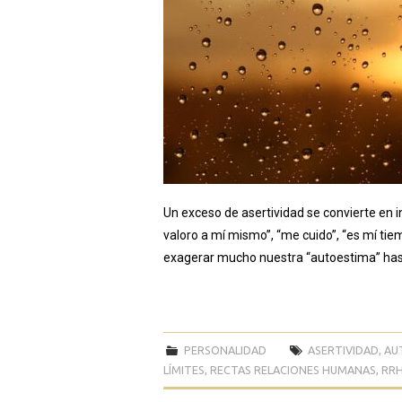
Un exceso de asertividad se convierte en i
valoro a mí mismo”, “me cuido”, “es mí tie
exagerar mucho nuestra “autoestima” has
PERSONALIDAD
ASERTIVIDAD
,
AU
LÍMITES
,
RECTAS RELACIONES HUMANAS
,
RR