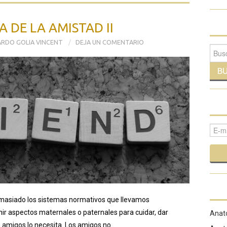
 DE LA AMISTAD II
RDO GOLIA VINCENT
DEJA UN COMENTARIO
Busca
emasiado los sistemas normativos que llevamos
ir aspectos maternales o paternales para cuidar, dar
Anato
s amigos lo necesita. Los amigos no…