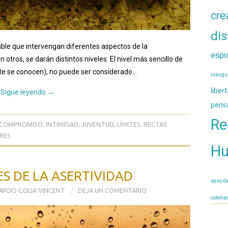
cre
dis
le que intervengan diferentes aspectos de la
espi
otros, se darán distintos niveles. El nivel más sencillo de
te se conocen), no puede ser considerado…
inaugu
liber
Sigue leyendo
→
pens
Re
COMPROMISO
,
INTIMIDAD
,
JUVENTUD
,
LÍMITES
,
RECTAS
RES
H
S DE LA ASERTIVIDAD
sencil
ARDO GOLIA VINCENT
DEJA UN COMENTARIO
cotidia