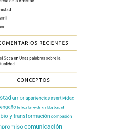
omía de la Amistad
mistad
or II
mor
COMENTARIOS RECIENTES
el Soca
en
Unas palabras sobre la
itualidad
CONCEPTOS
stad
amor
apariencias
asertividad
oengaño
belleza
benevolencia
blog
bondad
bio y transformación
compasión
comunicación
mpromiso