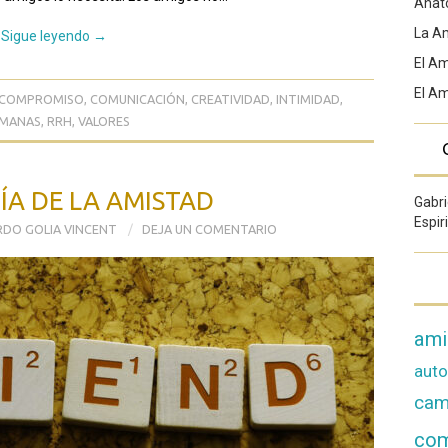
Anat
La A
Sigue leyendo
→
El Am
El A
COMPROMISO
,
COMUNICACIÓN
,
CREATIVIDAD
,
INTIMIDAD
,
UMANAS
,
RRH
,
VALORES
A DE LA AMISTAD
Gabri
Espir
DO GOLIA VINCENT
DEJA UN COMENTARIO
ami
aut
cam
co