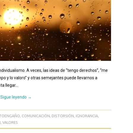
ndividualismo. A veces, las ideas de “tengo derechos”, “me
mpo y lo valoro” y otras semejantes puede llevarnos a
ta llegar…
Sigue leyendo
→
TOENGAÑO
,
COMUNICACIÓN
,
DISTORSIÓN
,
IGNORANCIA
,
H
,
VALORES