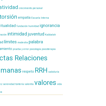
atividad
crecimiento personal
torsión
empatía
Escuela Interna
ignorancia
ritualidad
fundación
humildad
intimidad
juventud
ración
Kabbalah
límites
palabra
tad
modestia
amiento
prueba y error
psicología
psicoterapia
ctas Relaciones
umanas
RRH
respeto
sabiduría
valores
lez
serenidad
tontería
valentía
vida
na